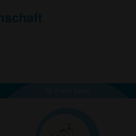
St. Franz Xaver