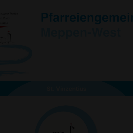
St. Vinzentius